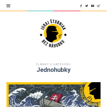
Juraj
Štubniak
ČLÁNKY V KATEGÓRII
Jednohubky