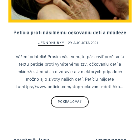
Petícia proti násilnému očkovaniu detí a mládeže
JEDNOHUBKY
29. AUGUSTA 2021
Vážení priatelia! Prosím vás, venujte pár chvíľ prečítaniu
textu petície proti vynútenému tzv. očkovaniu detí a
mládeže. Jedná sa o zdravie a v niektorých prípadoch
možno aj o životy našich detí. Petíciu nájdete
tu:https://www.peticie.com/stop-ockovaniu-deti Ako…
POKRAČOVAŤ