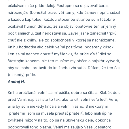
očakávaním čo príde ďalej. Postupne sa objavovali čoraz
náročnejšie (bohužiaľ pravdivé) témy, kde úsmev neprichádzal
a každou kapitolou, každou otočenou stranou som túžobne
očakával humor, dúfajúc, že sa objaví opätovne ten príjemný
pocit smiechu, žiaľ nedostavil sa. Záver jasne zanechal trpkú
chuť nie z knihy, ale zo spoločnosti v ktorej sa nachádzame.
Knihu hodnotím ako celok veľmi pozitívne, podarený kúsok.
Len sa mi nechce opustiť myšlienku, že príde ďalší diel so
šťastným koncom, ale ten musíme my občania najskôr vytvoriť,
aby sa mohol pretaviť do knižného zhrnutia. Dúfam, že ten čas
(niekedy) príde.
Andrej H.
Kniha prečítaná, veľmi sa mi páčila, dobre sa čítala. Klobúk dolu
pred Vami, napísali ste to tak, ako to cíti veľmi veľa ľudí. Veru,
aj ja by som niekedy kričala a veľmi hlasno. S niektorými
„priateľmi“ som sa musela prestať priateliť, lebo mali úplne
zvrátené názory na to, čo sa na Slovensku deje, dokonca
podporovali toho blázna. Veľmi ma zaujalo Vaše „desatoro