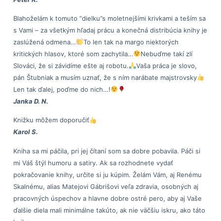
Blahoželám k tomuto “dielku”s moletnejšími krivkami a teším sa
s Vami – za všetkým hľadaj prácu a konečná distribúcia knihy je
zaslúžená odmena…
To len tak na margo niektorých
kritických hlasov, ktoré som zachytila…
Nebuďme takí zlí
Slováci, že si závidíme ešte aj robotu.
Vaša práca je slovo,
pán Štubniak a musím uznať, že s ním narábate majstrovsky
Len tak ďalej, poďme do nich…!
Janka D. N.
Knižku môžem doporučiť
Karol S.
Kniha sa mi páčila, pri jej čítaní som sa dobre pobavila. Páči si
mi Váš štýl humoru a satiry. Ak sa rozhodnete vydať
pokračovanie knihy, určite si ju kúpim. Želám Vám, aj Renému
Skalnému, alias Matejovi Gábrišovi veľa zdravia, osobných aj
pracovných úspechov a hlavne dobre ostré pero, aby aj Vaše
ďalšie diela mali minimálne takúto, ak nie väčšiu iskru, ako táto