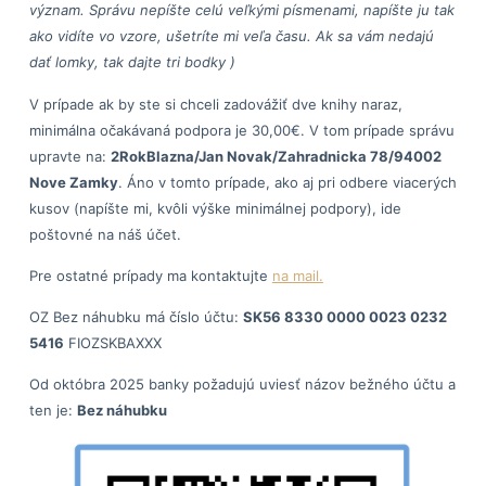
význam. Správu nepíšte celú veľkými písmenami, napíšte ju tak
ako vidíte vo vzore, ušetríte mi veľa času. Ak sa vám nedajú
dať lomky, tak dajte tri bodky )
V prípade ak by ste si chceli zadovážiť dve knihy naraz,
minimálna očakávaná podpora je 30,00€. V tom prípade správu
upravte na:
2RokBlazna/Jan Novak/Zahradnicka 78/94002
Nove Zamky
. Áno v tomto prípade, ako aj pri odbere viacerých
kusov (napíšte mi, kvôli výške minimálnej podpory), ide
poštovné na náš účet.
Pre ostatné prípady ma kontaktujte
na mail.
OZ Bez náhubku má číslo účtu:
SK56 8330 0000 0023 0232
5416
FIOZSKBAXXX
Od októbra 2025 banky požadujú uviesť názov bežného účtu a
ten je:
Bez náhubku