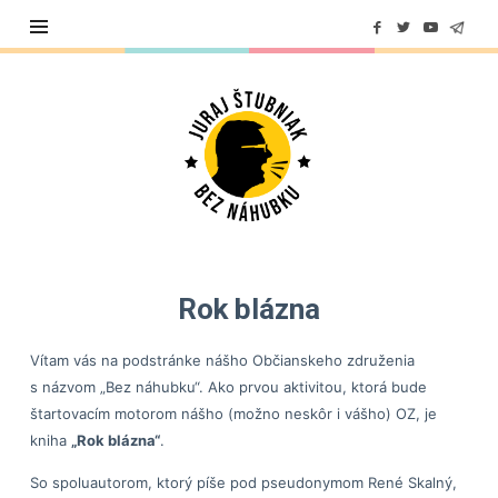
Juraj
Štubniak
Rok blázna
Vítam vás na podstránke nášho Občianskeho združenia
s názvom „Bez náhubku“. Ako prvou aktivitou, ktorá bude
štartovacím motorom nášho (možno neskôr i vášho) OZ, je
kniha
„Rok blázna“
.
So spoluautorom, ktorý píše pod pseudonymom René Skalný,