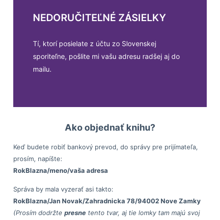
NEDORUČITEĽNÉ ZÁSIELKY
Tí, ktorí posielate z účtu zo Slovenskej
sporiteľne, pošlite mi vašu adresu radšej aj do
mailu.
Ako objednať knihu?
Keď budete robiť bankový prevod, do správy pre prijímateľa,
prosím, napíšte:
RokBlazna/meno/vaša adresa
Správa by mala vyzerať asi takto:
RokBlazna/Jan Novak/Zahradnicka 78/94002 Nove Zamky
(Prosím dodržte
presne
tento tvar, aj tie lomky tam majú svoj