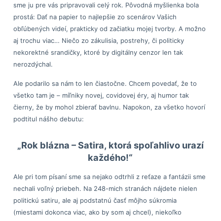
sme ju pre vás pripravovali celý rok. Pôvodná myšlienka bola
prostá: Dať na papier to najlepšie zo scenárov Vašich
obľúbených videí, prakticky od začiatku mojej tvorby. A možno
aj trochu viac… Niečo zo zákulisia, postrehy, či politicky
nekorektné srandičky, ktoré by digitálny cenzor len tak
nerozdýchal.
Ale podarilo sa nám to len čiastočne. Chcem povedať, že to
všetko tam je – míľniky novej, covidovej éry, aj humor tak
čierny, že by mohol zbierať bavlnu. Napokon, za všetko hovorí
podtitul nášho debutu:
„Rok blázna – Satira, ktorá spoľahlivo urazí
každého!“
Ale pri tom písaní sme sa nejako odtrhli z reťaze a fantázii sme
nechali voľný priebeh. Na 248-mich stranách nájdete nielen
politickú satiru, ale aj podstatnú časť môjho súkromia
(miestami dokonca viac, ako by som aj chcel), niekoľko