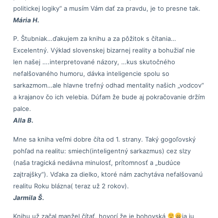
politickej logiky“ a musím Vám dať za pravdu, je to presne tak.
Mária H.
P. Štubniak…ďakujem za knihu a za pôžitok s čítania…
Excelentný. Výklad slovenskej bizarnej reality a bohužiaľ nie
len našej ….interpretované názory, …kus skutočného
nefalšovaného humoru, dávka inteligencie spolu so
sarkazmom…ale hlavne trefný odhad mentality našich „vodcov“
a krajanov čo ich velebia. Dúfam že bude aj pokračovanie držím
palce.
Alla B.
Mne sa kniha veľmi dobre číta od 1. strany. Taký gogoľovský
pohľad na realitu: smiech(inteligentný sarkazmus) cez slzy
(naša tragická nedávna minulosť, prítomnosť a „budúce
zajtrajšky“). Vďaka za dielko, ktoré nám zachytáva nefalšovanú
realitu Roku blázna( teraz už 2 rokov).
Jarmila Š.
Knihu už začal manžel čítať, hovorí že je bohovská
ja ju