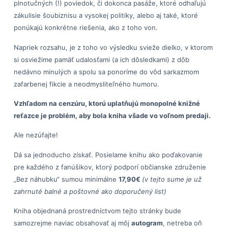
plnotučných (!) poviedok, či dokonca pasáže, ktoré odhaľujú
zákulisie šoubiznisu a vysokej politiky, alebo aj také, ktoré
ponúkajú konkrétne riešenia, ako z toho von.
Napriek rozsahu, je z toho vo výsledku svieže dielko, v ktorom
si osviežime pamäť udalosťami (a ich dôsledkami) z dôb
nedávno minulých a spolu sa ponoríme do vôd sarkazmom
zafarbenej fikcie a neodmysliteľného humoru.
Vzhľadom na cenzúru, ktorú uplatňujú monopolné knižné
reťazce je problém, aby bola kniha všade vo voľnom predaji.
Ale nezúfajte!
Dá sa jednoducho získať. Posielame knihu ako poďakovanie
pre každého z fanúšikov, ktorý podporí občianske združenie
„Bez náhubku“ sumou minimálne
17,90€
(v tejto sume je už
zahrnuté balné a poštovné ako doporučený list)
Kniha objednaná prostredníctvom tejto stránky bude
samozrejme naviac obsahovať aj môj
autogram
, netreba oň