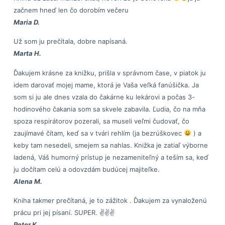
začnem hneď len čo dorobím večeru
Maria D.
Už som ju prečítala, dobre napísaná.
Marta H.
Ďakujem krásne za knižku, prišla v správnom čase, v piatok ju
idem darovať mojej mame, ktorá je Vaša veľká fanúšička. Ja
som si ju ale dnes vzala do čakárne ku lekárovi a počas 3-
hodinového čakania som sa skvele zabavila. Ľudia, čo na mňa
spoza respirátorov pozerali, sa museli veľmi čudovať, čo
zaujímavé čítam, keď sa v tvári rehlím (ja bezrúškovec
) a
keby tam nesedeli, smejem sa nahlas. Knižka je zatiaľ výborne
ladená, Váš humorný prístup je nezameniteľný a teším sa, keď
ju dočítam celú a odovzdám budúcej majiteľke.
Alena M.
Kniha takmer prečítaná, je to zážitok . Ďakujem za vynaloženú
prácu pri jej písaní. SUPER. ✌✌✌
Peter K.