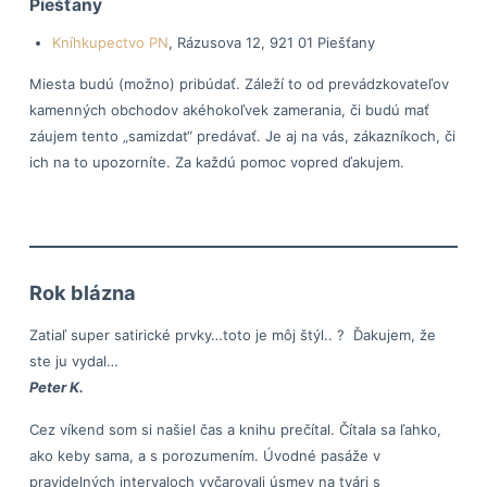
Piešťany
Kníhkupectvo PN
, Rázusova 12, 921 01 Piešťany
Miesta budú (možno) pribúdať. Záleží to od prevádzkovateľov
kamenných obchodov akéhokoľvek zamerania, či budú mať
záujem tento „samizdat“ predávať. Je aj na vás, zákazníkoch, či
ich na to upozorníte. Za každú pomoc vopred ďakujem.
Rok blázna
Zatiaľ super satirické prvky…toto je môj štýl.. ? Ďakujem, že
ste ju vydal…
Peter K.
Cez víkend som si našiel čas a knihu prečítal. Čítala sa ľahko,
ako keby sama, a s porozumením. Úvodné pasáže v
pravidelných intervaloch vyčarovali úsmev na tvári s