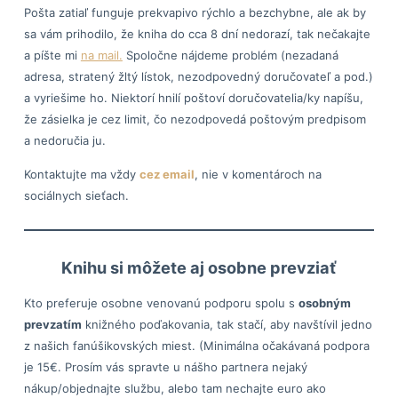
Pošta zatiaľ funguje prekvapivo rýchlo a bezchybne, ale ak by
sa vám prihodilo, že kniha do cca 8 dní nedorazí, tak nečakajte
a píšte mi
na mail.
Spoločne nájdeme problém (nezadaná
adresa, stratený žltý lístok, nezodpovedný doručovateľ a pod.)
a vyriešime ho. Niektorí hnilí poštoví doručovatelia/ky napíšu,
že zásielka je cez limit, čo nezodpovedá poštovým predpisom
a nedoručia ju.
Kontaktujte ma vždy
cez email
, nie v komentároch na
sociálnych sieťach.
Knihu si môžete aj osobne prevziať
Kto preferuje osobne venovanú podporu spolu s
osobným
prevzatím
knižného poďakovania, tak stačí, aby navštívil jedno
z našich fanúšikovských miest. (Minimálna očakávaná podpora
je 15€. Prosím vás spravte u nášho partnera nejaký
nákup/objednajte službu, alebo tam nechajte euro ako