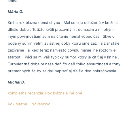
kniha.
Mária G.
Kniha rok blázna nemá chybu . Mal som ju odloženú v knižnici
dlhšiu dobu . Totižto kvôli pracovným , domácim a mnohým
iným povinnostiam som na čítanie nemal vôbec čas . Skvelo
podaný súhrn veľmi zvláštnej doby ktorú sme zažili a žiaľ stále
zažívame , aj keď teraz namiesto covidu máme iné roztomilé
starosti . Páči sa mi Váš typický humor ktorý je cítiť aj v knihe .
Turbulentná doba prináša deň čo deň toľko absurdností a tony
premenných že by sa dali napísať aj ďalšie dve pokračovania .
Michal B.
Kompletná recenzia: Rok blázna a iné oné.
Rok blázna – Noveslovo