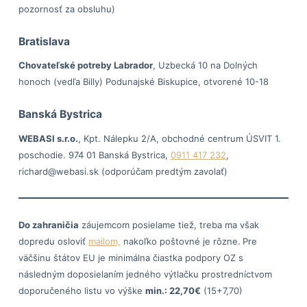
pozornosť za obsluhu)
Bratislava
Chovateľské potreby Labrador
, Uzbecká 10 na Dolných
honoch (vedľa Billy) Podunajské Biskupice, otvorené 10-18
Banská Bystrica
WEBASI s.r.o.
, Kpt. Nálepku 2/A, obchodné centrum ÚSVIT 1.
poschodie. 974 01 Banská Bystrica,
0911 417 232
,
richard@webasi.sk (odporúčam predtým zavolať)
Do zahraničia
záujemcom posielame tiež, treba ma však
dopredu osloviť
mailom,
nakoľko poštovné je rôzne.
Pre
väčšinu štátov EU je minimálna čiastka podpory OZ s
následným doposielaním jedného výtlačku prostredníctvom
doporučeného listu vo výške
min.: 22,70€
(15+7,70)