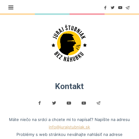
Juraj
Štubniak
Kontakt
Máte niečo na srdci a chcete mi to napísať? Napíšte na adresu
info@jurajstubniak.sk
Problémy s web stránkou neváhajte nahlásiť na adrese