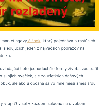
to marketingový
článok
, ktorý pojednáva o rastúcich
, sledujúcich jeden z najväčších podrazov na
tníka.
vládajúci tieto jednoduchšie formy života, zas trafil
 zo svojich ovečiek, ale zo všetkých daňových
klobúk, ale ako u občana sa vo mne miesi zmes srdu,
torý vraj (?) visel v každom saloone na divokom