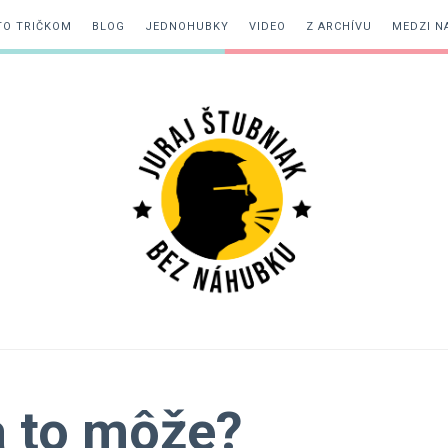
TO TRIČKOM
BLOG
JEDNOHUBKY
VIDEO
Z ARCHÍVU
MEDZI N
Juraj
Štubniak
a to môže?