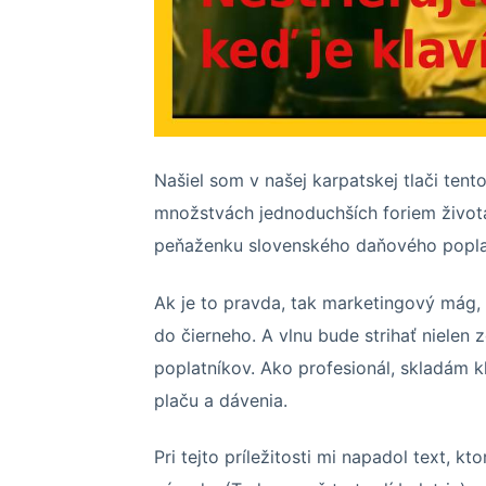
Našiel som v našej karpatskej tlači ten
množstvách jednoduchších foriem života
peňaženku slovenského daňového popla
Ak je to pravda, tak marketingový mág, o
do čierneho. A vlnu bude strihať nielen
poplatníkov. Ako profesionál, skladám 
plaču a dávenia.
Pri tejto príležitosti mi napadol text, k