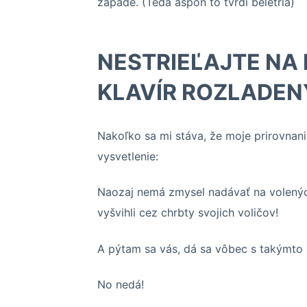
západe. (Teda aspoň to tvrdí beletria)
NESTRIEĽAJTE NA 
KLAVÍR ROZLADEN
Nakoľko sa mi stáva, že moje prirovnan
vysvetlenie:
Naozaj nemá zmysel nadávať na volených 
vyšvihli cez chrbty svojich voličov!
A pýtam sa vás, dá sa vôbec s takýmto
No nedá!