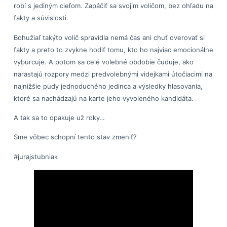
robí s jediným cieľom. Zapáčiť sa svojim voličom, bez ohľadu na
fakty a súvislosti.
Bohužiaľ takýto volič spravidla nemá čas ani chuť overovať si
fakty a preto to zvykne hodiť tomu, kto ho najviac emocionálne
vyburcuje. A potom sa celé volebné obdobie čuduje, ako
narastajú rozpory medzi predvolebnými videjkami útočiacimi na
najnižšie pudy jednoduchého jedinca a výsledky hlasovania,
ktoré sa nachádzajú na karte jeho vyvoleného kandidáta.
A tak sa to opakuje už roky…
Sme vôbec schopní tento stav zmeniť?
#jurajstubniak