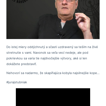
Do istej miery oddýchnutý a sčasti uzdravený sa teším na živé
stretnutie s vami. Navonok sa veľa vecí nedeje, ale pod
pokrievkou sa varia tie najdivočejšie výtvory, aké si len
dokážete predstaviť.
Nehovorí sa nadarmo, že skapíňajúca kobyla najsilnejšie kope…
#jurajstubniak