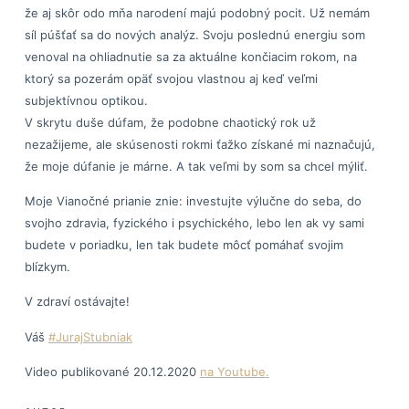
že aj skôr odo mňa narodení majú podobný pocit. Už nemám
síl púšťať sa do nových analýz. Svoju poslednú energiu som
venoval na ohliadnutie sa za aktuálne končiacim rokom, na
ktorý sa pozerám opäť svojou vlastnou aj keď veľmi
subjektívnou optikou.
V skrytu duše dúfam, že podobne chaotický rok už
nezažijeme, ale skúsenosti rokmi ťažko získané mi naznačujú,
že moje dúfanie je márne. A tak veľmi by som sa chcel mýliť.
Moje Vianočné prianie znie: investujte výlučne do seba, do
svojho zdravia, fyzického i psychického, lebo len ak vy sami
budete v poriadku, len tak budete môcť pomáhať svojim
blízkym.
V zdraví ostávajte!
Váš
#JurajStubniak
Video publikované 20.12.2020
na Youtube.