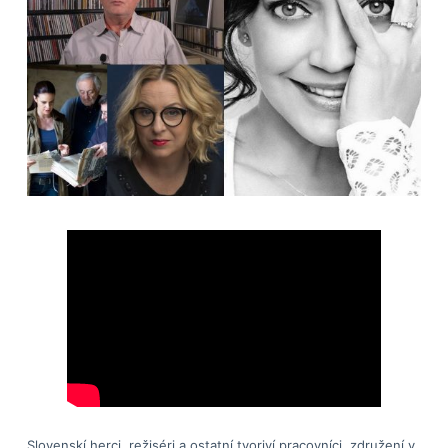
Slovenskí herci, režiséri a ostatní tvoriví pracovníci, združení v