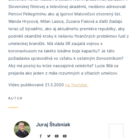
Slovenskej filmovej a televíznej akadémii, nedávno adresovali
Petrovi Pellegrinimu ako aj Igorovi Matovičovi otvorený list.
Wanda Hrycová, Milan Lasica, Zuzana Fialová a ďalší žiadajú
teraz už bývalého, ako aj aktuálneho premiéra republiky, aby
podnikli okamžité kroky k riešeniu finančných problémov ľudí z
umeleckej brandže. Má vláda SR zaujatá vojnou s
koronavírusom na takéto lokálne boje kapacitu? Je táto
požiadavka spravodlivá vo vzťahu k ostatným živnostníkom?
Aký má postoj ku kríze naozajstná celebrita? Lucie Bílá sa
prejavila ako jeden z mála rozumných a cítiacich umelcov.
Video publikované 21.3.2020
na Youtube.
AUTOR
Juraj Štubniak