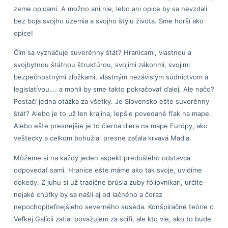
zeme opicami. A možno ani nie, lebo ani opice by sa nevzdali
bez boja svojho územia a svojho štýlu života. Sme horší ako
opice!
Čím sa vyznačuje suverénny štát? Hranicami, vlastnou a
svojbytnou štátnou štruktúrou, svojimi zákonmi, svojimi
bezpečnostnými zložkami, vlastným nezávislým súdnictvom a
legislatívou…. a mohli by sme takto pokračovať ďalej. Ale načo?
Postačí jedna otázka za všetky. Je Slovensko ešte suverénny
štát? Alebo je to už len krajina, lepšie povedané fľak na mape.
Alebo ešte presnejšie je to čierna diera na mape Európy, ako
veštecky a celkom bohužiaľ presne zaťala krvavá Madla.
Môžeme si na každý jeden aspekt predošlého odstavca
odpovedať sami. Hranice ešte máme ako tak svoje, uvidíme
dokedy. Z juhu si už tradične brúsia zuby fóliovníkari, určite
nejaké chúťky by sa našli aj od lačného a čoraz
nepochopiteľnejšieho severného suseda. Konšpiračné teórie o
Veľkej Galícii zatiaľ považujem za scifi, ale kto vie, ako to bude