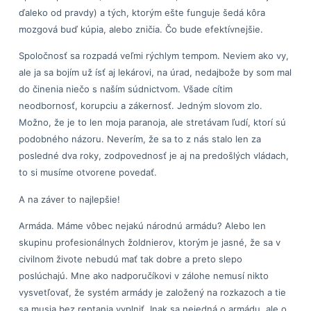
ďaleko od pravdy) a tých, ktorým ešte funguje šedá kôra
mozgová buď kúpia, alebo zničia. Čo bude efektívnejšie.
Spoločnosť sa rozpadá veľmi rýchlym tempom. Neviem ako vy,
ale ja sa bojím už ísť aj lekárovi, na úrad, nedajbože by som mal
do činenia niečo s naším súdnictvom. Všade cítim
neodbornosť, korupciu a zákernosť. Jedným slovom zlo.
Možno, že je to len moja paranoja, ale stretávam ľudí, ktorí sú
podobného názoru. Neverím, že sa to z nás stalo len za
posledné dva roky, zodpovednosť je aj na predošlých vládach,
to si musíme otvorene povedať.
A na záver to najlepšie!
Armáda. Máme vôbec nejakú národnú armádu? Alebo len
skupinu profesionálnych žoldnierov, ktorým je jasné, že sa v
civilnom živote nebudú mať tak dobre a preto slepo
poslúchajú. Mne ako nadporučíkovi v zálohe nemusí nikto
vysvetľovať, že systém armády je založený na rozkazoch a tie
sa musia bez reptania vyplniť. Inak sa nejedná o armádu, ale o