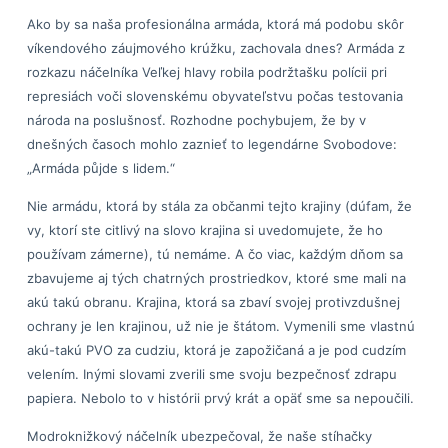
Ako by sa naša profesionálna armáda, ktorá má podobu skôr
víkendového záujmového krúžku, zachovala dnes? Armáda z
rozkazu náčelníka Veľkej hlavy robila podržtašku polícii pri
represiách voči slovenskému obyvateľstvu počas testovania
národa na poslušnosť. Rozhodne pochybujem, že by v
dnešných časoch mohlo zaznieť to legendárne Svobodove:
„Armáda půjde s lidem.“
Nie armádu, ktorá by stála za občanmi tejto krajiny (dúfam, že
vy, ktorí ste citlivý na slovo krajina si uvedomujete, že ho
používam zámerne), tú nemáme. A čo viac, každým dňom sa
zbavujeme aj tých chatrných prostriedkov, ktoré sme mali na
akú takú obranu. Krajina, ktorá sa zbaví svojej protivzdušnej
ochrany je len krajinou, už nie je štátom. Vymenili sme vlastnú
akú-takú PVO za cudziu, ktorá je zapožičaná a je pod cudzím
velením. Inými slovami zverili sme svoju bezpečnosť zdrapu
papiera. Nebolo to v histórii prvý krát a opäť sme sa nepoučili.
Modroknižkový náčelník ubezpečoval, že naše stíhačky