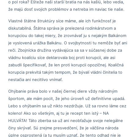
o pol roka? Ešteže naši starší bratia na nás kašlú, lebo vedia,
že majú dosť svojich problémov a netreba im naviac tie naše.
Vlastné štátne štruktúry síce máme, ale ich funkčnosť je
diskutabilná. Štátna správa je prelezená rodinkárstvom a
korupciou do takej miery, že zrovnávať ju s nejakým Balkánom
je vyslovená urážka Balkánu. O svojbytnosti tu nemôže byť ani
reči. Zbojnícka družina vydávajúca sa sa v súčasnej dobe za
vládnu koalíciu síce deklarovala boj proti korupcii, ale asi
zabudli špecifikovať, že len proti korupcii opozičnej. Koaličná
korupcia prekvitá takým tempom, že bývalí vládni činitelia to
nestačia ani necitlivo vnímať.
Ohýbanie práva bolo v našej čiernej diere vždy národným
športom, ale mám pocit, že jeho úroveň už definitívne upadá.
Lebo s ohýbaním sa už nikto nezdržuje. Už sa rovno láme cez
koleno! Ako so všetkým, aj tu je recept ten istý – NA
HULVÁTA! Táto zberba sa už ani neobťažuje svoje nelegálne
činy skrývať. Sú zrejme presvedčení, že je väčšina národa
úplne osprostená (a tu musím uznať, že tento odhad nie je