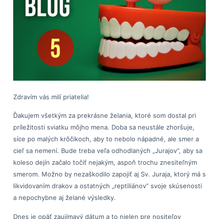
Zdravím vás milí priatelia!
Ďakujem všetkým za prekrásne želania, ktoré som dostal pri
príležitosti sviatku môjho mena. Doba sa neustále zhoršuje,
síce po malých krôčikoch, aby to nebolo nápadné, ale smer a
cieľ sa nemení. Bude treba veľa odhodlaných „Jurajov“, aby sa
koleso dejín začalo točiť nejakým, aspoň trochu znesiteľným
smerom. Možno by nezaškodilo zapojiť aj Sv. Juraja, ktorý má s
likvidovaním drakov a ostatných „reptiliánov“ svoje skúsenosti
a nepochybne aj želané výsledky.
Dnes je opäť zaujímavý dátum a to nielen pre nositeľov