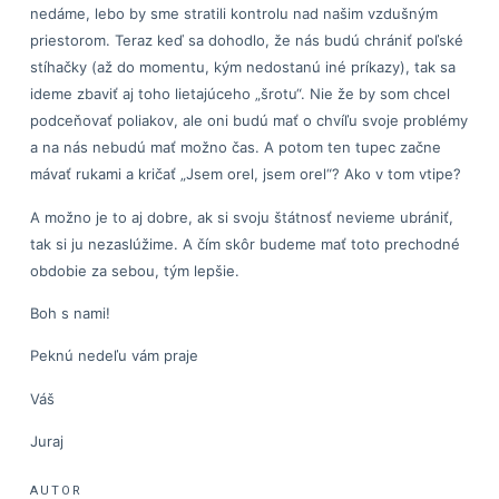
nedáme, lebo by sme stratili kontrolu nad našim vzdušným
priestorom. Teraz keď sa dohodlo, že nás budú chrániť poľské
stíhačky (až do momentu, kým nedostanú iné príkazy), tak sa
ideme zbaviť aj toho lietajúceho „šrotu“. Nie že by som chcel
podceňovať poliakov, ale oni budú mať o chvíľu svoje problémy
a na nás nebudú mať možno čas. A potom ten tupec začne
mávať rukami a kričať „Jsem orel, jsem orel“? Ako v tom vtipe?
A možno je to aj dobre, ak si svoju štátnosť nevieme ubrániť,
tak si ju nezaslúžime. A čím skôr budeme mať toto prechodné
obdobie za sebou, tým lepšie.
Boh s nami!
Peknú nedeľu vám praje
Váš
Juraj
AUTOR