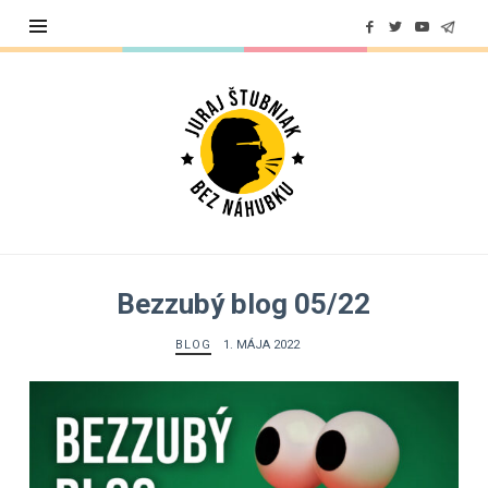
Juraj
Štubniak
Bezzubý blog 05/22
BLOG
1. MÁJA 2022