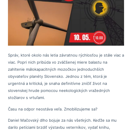
Správ, ktoré okolo nás letia závratnou rýchlosťou je stále viac a
viac. Popri nich pribúda vo zväčšenej miere balastu na
zahltenie málokapacitných mozočkov jednoduchších
obyvateľov planéty Slovensko. Jednou z tém, ktorá je
urgentná a kritická, je snaha definitívne zničiť život na
slovenskej hrude pomocou neekologických vražedných
stožiarov s vrtuľami.
Času na odpor neostáva veľa. Zmobilizujeme sa?
Daniel Mačovský dlho bojuje za nás všetkých. Keďže sa mu
darilo petíciami brzdiť výstavbu veterníkov, vydať knihu,