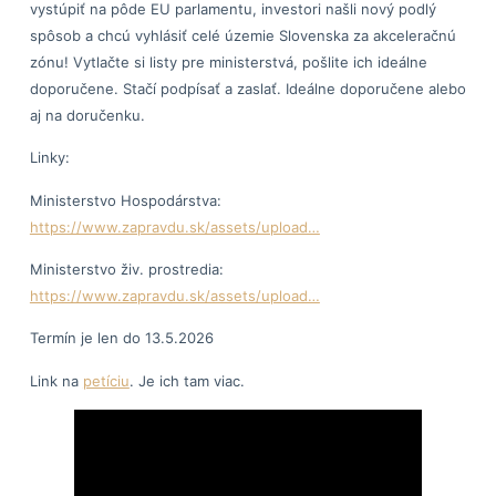
vystúpiť na pôde EU parlamentu, investori našli nový podlý
spôsob a chcú vyhlásiť celé územie Slovenska za akceleračnú
zónu! Vytlačte si listy pre ministerstvá, pošlite ich ideálne
doporučene. Stačí podpísať a zaslať. Ideálne doporučene alebo
aj na doručenku.
Linky:
Ministerstvo Hospodárstva:
https://www.zapravdu.sk/assets/upload…
Ministerstvo živ. prostredia:
https://www.zapravdu.sk/assets/upload…
Termín je len do 13.5.2026
Link na
petíciu
. Je ich tam viac.