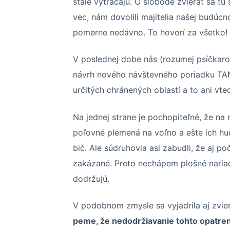
stále vytrácajú. O slobode zvierat sa tu
vec, nám dovolili majitelia našej budúcn
pomerne nedávno. To hovorí za všetko!
V poslednej dobe nás (rozumej psíčkaro
návrh nového návštevného poriadku TAN
určitých chránených oblastí a to ani vt
Na jednej strane je pochopiteľné, že na 
poľovné plemená na voľno a ešte ich huc
bič. Ale súdruhovia asi zabudli, že aj p
zakázané. Preto nechápem plošné nariade
dodržujú.
V podobnom zmysle sa vyjadrila aj zvie­r
peme, že ne­do­dr­žia­va­nie tohto opat­re­ni