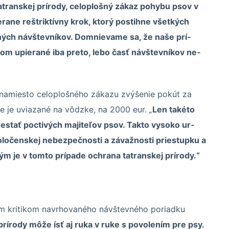
­trans­kej prí­rody, ce­lo­plošný zá­kaz po­hybu psov v
rane re­štrik­tívny krok, ktorý pos­tihne všet­kých
­va­ných náv­štev­ní­kov. Dom­nie­vame sa, že naše prí­
rom upie­rané iba preto, lebo časť náv­štev­ní­kov ne­
a­miesto ce­lo­ploš­ného zá­kazu zvý­še­nie po­kút za
nie je uvia­zané na vôdzke, na 2000 eur.
„
Len ta­kéto
s­tať poc­ti­vých ma­ji­te­ľov psov. Takto vy­soko ur­
lo­čen­skej ne­bez­peč­nosti a zá­važ­nosti prie­stupku a
ým je v tomto prí­pade ochrana ta­trans­kej prí­rody.“
ým kritikom navrhovaného návštevného poriadku
írody môže ísť aj ruka v ruke s povolením pre psy.