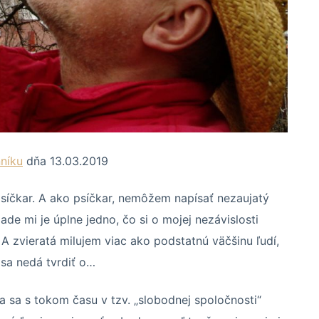
níku
dňa 13.03.2019
íčkar. A ako psíčkar, nemôžem napísať nezaujatý
de mi je úplne jedno, čo si o mojej nezávislosti
 A zvieratá milujem viac ako podstatnú väčšinu ľudí,
 sa nedá tvrdiť o…
a sa s tokom času v tzv. „slobodnej spoločnosti“