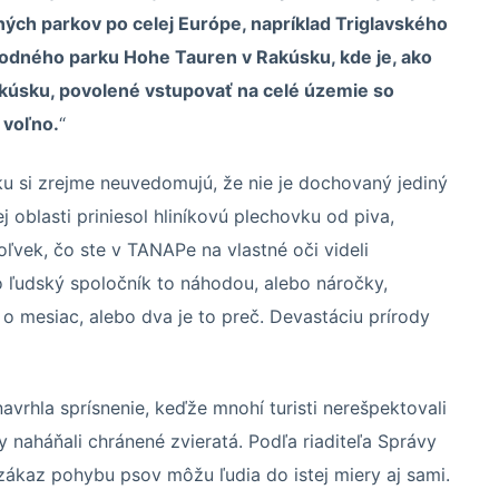
ých parkov po celej Európe, napríklad Triglavského
odného parku Hohe Tauren v Rakúsku, kde je, ako
kúsku, povolené vstupovať na celé územie so
 voľno.
“
u si zrejme neuvedomujú, že nie je dochovaný jediný
 oblasti priniesol hliníkovú plechovku od piva,
oľvek, čo ste v TANAPe na vlastné oči videli
o ľudský spoločník to náhodou, alebo náročky,
, o mesiac, alebo dva je to preč. Devastáciu prírody
hla sprís­ne­nie, keďže mnohí tu­risti ne­reš­pek­to­vali
 na­há­ňali chrá­nené zvie­ratá. Podľa ria­di­teľa Správy
á­kaz po­hybu psov môžu ľu­dia do is­tej miery aj sami.