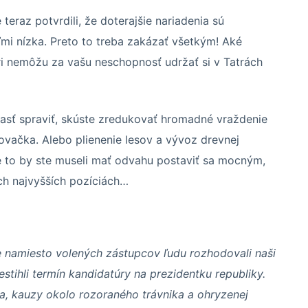
 teraz potvrdili, že doterajšie nariadenia sú
ľmi nízka. Preto to treba zakázať všetkým! Aké
ari nemôžu za vašu neschopnosť udržať si v Tatrách
asť spraviť, skúste zredukovať hromadné vraždenie
ovačka. Alebo plienenie lesov a vývoz drevnej
le to by ste museli mať odvahu postaviť sa mocným,
h najvyšších pozíciách…
ie namiesto volených zástupcov ľudu rozhodovali naši
stihli termín kandidatúry na prezidentku republiky.
la, kauzy okolo rozoraného trávnika a ohryzenej