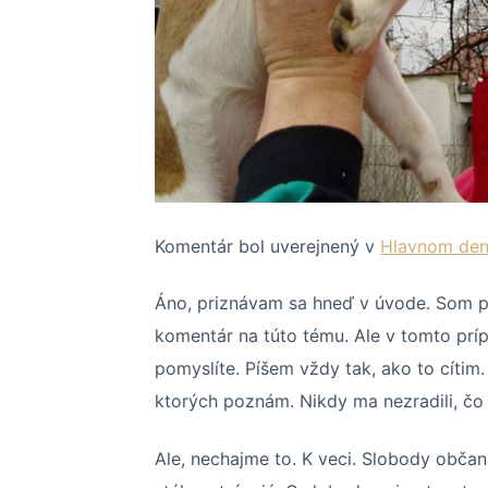
Komentár bol uverejnený v
Hlavnom den
Áno, priznávam sa hneď v úvode. Som ps
komentár na túto tému. Ale v tomto prípa
pomyslíte. Píšem vždy tak, ako to cítim.
ktorých poznám. Nikdy ma nezradili, čo
Ale, nechajme to. K veci. Slobody občan