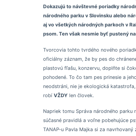
Dokazujú to návštevné poriadky národn
národného parku v Slovinsku alebo nár
aj vo všetkých národných parkoch v Ra
psom. Ten však nesmie byť pustený na
Tvorcovia tohto tvrdého nového poriadk
oficiálny záznam, že by pes do chránenej
plastovú fľašu, konzervu, doplňte si čok
pohodené. To čo tam pes prinesie a jeh
neodstráni, nie je ekologická katastrofa
robí
VŽDY
len človek.
Napriek tomu Správa ná­rod­ného parku na­vr
sú­časné pra­vidlá a voľne po­be­hu­júce psy
TA­NAP-u Pavla Majka si za na­vrho­vaný z