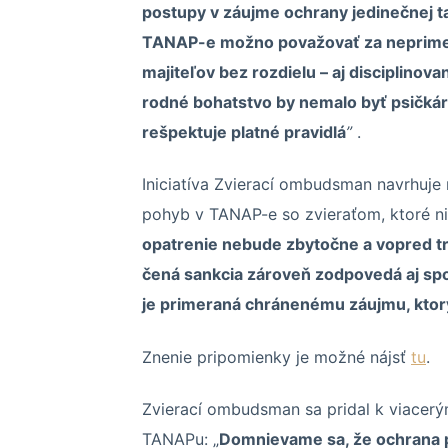
po­stupy v zá­ujme ochrany je­di­neč­nej ta
TA­NAP-e možno po­va­žo­vať za ne­pri­me­
ma­ji­te­ľov bez roz­dielu – aj dis­cip­li­no
rodné bo­hat­stvo by ne­malo byť psič­ká­
reš­pek­tuje platné pra­vidlá
”
.
Ini­cia­tíva Zvierací ombudsman na­vrhuje n
po­hyb v TA­NAP-e so zvie­ra­ťom, ktoré 
opat­re­nie ne­bude zby­točne a vo­pred tre
čená san­kcia zá­ro­veň zod­po­vedá aj spo­
je pri­me­raná chrá­ne­nému zá­ujmu, kto­r
Znenie pripomienky je možné nájsť
tu
.
Zvierací ombudsman sa pridal k viacer
TANAPu: „
Domnievame sa, že ochrana pr