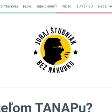
TO TRIČKOM
BLOG
JEDNOHUBKY
VIDEO
Z ARCHÍVU
MEDZI N
Juraj
Štubniak
ateľom TANAPu?