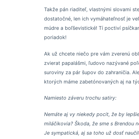
Takže pán riaditeľ, vlastnými slovami ste
dostatočné, len ich vymáhateľnosť je ve
múdre a boľševistické! Tí poctiví psíčk
poriadok!
Ak už chcete niečo pre vám zverenú obl
zvierat papalášmi, ľudovo nazývané poľ
suroviny za pár šupov do zahraničia. A
ktorých máme zabetónovaných aj na týc
Namiesto záveru trochu satiry:
Nemáte aj vy niekedy pocit, že by lepš
miláčikovia? Škoda, že sme s Brendou ne
Je sympatická, aj sa toho už dosť nauči