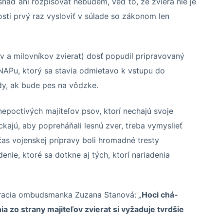
 snáď ani rozpisovať nebudem, veď to, že zviera nie je
osti prvý raz vysloviť v súlade so zákonom len
v a milovníkov zvierat) dosť popudil pripravovaný
APu, ktorý sa stavia odmietavo k vstupu do
edy, ak bude pes na vôdzke.
nepoctivých majiteľov psov, ktorí nechajú svoje
kajú, aby popreháňali lesnú zver, treba vymyslieť
očas vojenskej prípravy boli hromadné tresty
nie, ktoré sa dotkne aj tých, ktorí nariadenia
a­cia om­buds­manka Zu­zana Sta­nová:
„
Hoci chá­
a zo strany ma­ji­te­ľov zvie­rat si vy­ža­duje tvr­d­šie