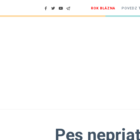
ROK BLÁZNA
POVEDZ 
Pes nepri