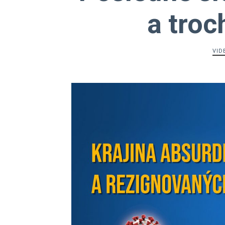
a troc
VID