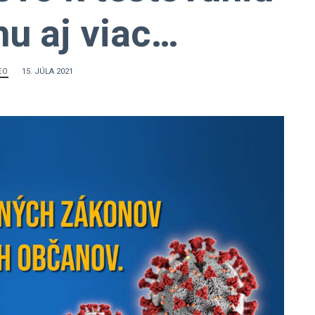
hu aj viac…
EO
15. JÚLA 2021