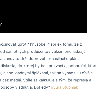
kcinovať „proti“ hnusobe. Napriek tomu, že z
od samotných producentov vakcín prichádzajú
sa zanovito drží dobrovoľno-násilného plánu.
iskusia, do ktorej by boli prizvaní aj odborníci, ktorí
, alebo vládnymi špičkami, tak sa vyhadzujú ďalšie
cez médiá. Stále sa kalkuluje s tým, že represia a
 spôsoby vládnutia. Dokedy?
#JurajStubniak
.