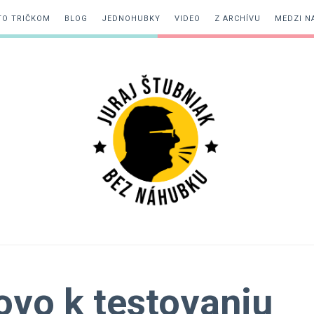
TO TRIČKOM
BLOG
JEDNOHUBKY
VIDEO
Z ARCHÍVU
MEDZI N
Juraj
Štubniak
ovo k testovaniu