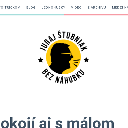
TO TRIČKOM
BLOG
JEDNOHUBKY
VIDEO
Z ARCHÍVU
MEDZI N
Juraj
Štubniak
okojí aj s málom