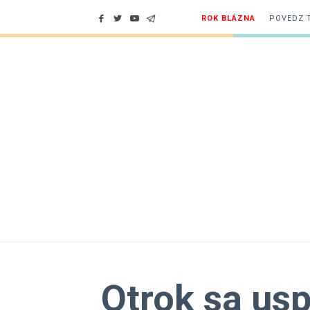
ROK BLÁZNA
POVEDZ 
Otrok sa usp