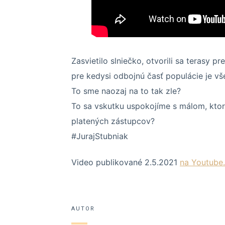
Zasvietilo slniečko, otvorili sa terasy p
pre kedysi odbojnú časť populácie je vš
To sme naozaj na to tak zle?
To sa vskutku uspokojíme s málom, ktor
platených zástupcov?
#JurajStubniak
Video publikované 2.5.2021
na Youtube.
AUTOR