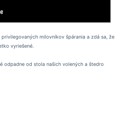
re privilegovaných milovníkov špárania a zdá sa, že
etko vyriešené.
é odpadne od stola našich volených a štedro