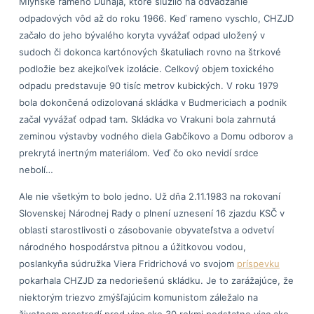
Mlynské rameno Dunaja, ktoré slúžilo na odvádzanie
odpadových vôd až do roku 1966. Keď rameno vyschlo, CHZJD
začalo do jeho bývalého koryta vyvážať odpad uložený v
sudoch či dokonca kartónových škatuliach rovno na štrkové
podložie bez akejkoľvek izolácie. Celkový objem toxického
odpadu predstavuje 90 tisíc metrov kubických. V roku 1979
bola dokončená odizolovaná skládka v Budmericiach a podnik
začal vyvážať odpad tam. Skládka vo Vrakuni bola zahrnutá
zeminou výstavby vodného diela Gabčíkovo a Domu odborov a
prekrytá inertným materiálom. Veď čo oko nevidí srdce
nebolí…
Ale nie všetkým to bolo jedno. Už dňa 2.11.1983 na rokovaní
Slovenskej Národnej Rady o plnení uznesení 16 zjazdu KSČ v
oblasti starostlivosti o zásobovanie obyvateľstva a odvetví
národného hospodárstva pitnou a úžitkovou vodou,
poslankyňa súdružka Viera Fridrichová vo svojom
príspevku
pokarhala CHZJD za nedoriešenú skládku. Je to zarážajúce, že
niektorým triezvo zmýšľajúcim komunistom záležalo na