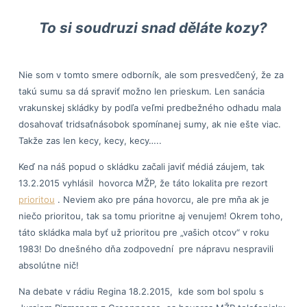
To si soudruzi snad děláte kozy?
Nie som v tomto smere odborník, ale som presvedčený, že za
takú sumu sa dá spraviť možno len prieskum. Len sanácia
vrakunskej skládky by podľa veľmi predbežného odhadu mala
dosahovať tridsaťnásobok spomínanej sumy, ak nie ešte viac.
Takže zas len kecy, kecy, kecy…..
Keď na náš popud o skládku začali javiť médiá záujem, tak
13.2.2015 vyhlásil hovorca MŽP, že táto lokalita pre rezort
prioritou
. Neviem ako pre pána hovorcu, ale pre mňa ak je
niečo prioritou, tak sa tomu prioritne aj venujem! Okrem toho,
táto skládka mala byť už prioritou pre „vašich otcov“ v roku
1983! Do dnešného dňa zodpovední pre nápravu nespravili
absolútne nič!
Na debate v rádiu Regina 18.2.2015, kde som bol spolu s