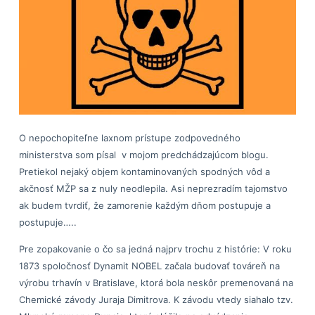
O nepochopiteľne laxnom prístupe zodpovedného
ministerstva som písal v mojom predchádzajúcom blogu.
Pretiekol nejaký objem kontaminovaných spodných vôd a
akčnosť MŽP sa z nuly neodlepila. Asi neprezradím tajomstvo
ak budem tvrdiť, že zamorenie každým dňom postupuje a
postupuje…..
Pre zopakovanie o čo sa jedná najprv trochu z histórie: V roku
1873 spoločnosť Dynamit NOBEL začala budovať továreň na
výrobu trhavín v Bratislave, ktorá bola neskôr premenovaná na
Chemické závody Juraja Dimitrova. K závodu vtedy siahalo tzv.