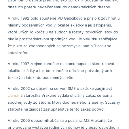
životnom prostredí pred viac ako 30 rokmi podstatne viac ako
dnes ich poteru navlečenému do demokratických dresov.
V roku 1992 bolo spustené VD Gabčíkovo a prišlo k zdvihnutiu
hladiny podzemných vôd v lokalite skládky a jej zatopeniu,
ktoré urýchlilo koróziu na sudoch a rozptyl toxických látok do
okolia prostredníctvom spodných vôd. Je vskutku zarážajúce,
že nikto zo zodpovedných sa nezamyslel nad blížiacou sa
katastrofou.
V roku 1997 zrejme konečne niekomu napadlo skontrolovať
lokalitu skládky a tak bol konečne oficiálne potvrdený únik
toxických látok do podzemných vôd.
V roku 2002 sa objavil na serveri SME o skládke zaujímavý
článok
a starostka Vrakune vydala oficiálny zákaz čerpania
spodnej vody zo studní, ktorý dodnes nebol zrušený. Súčasný
starosta na žiadosť zastupiteľstva tento zákaz potvrdil.
V roku 2005 upozornili občania a poslanci MZ Vrakuňa, že
pripravovaná výstavba rodinných domov je v bezprostrednom