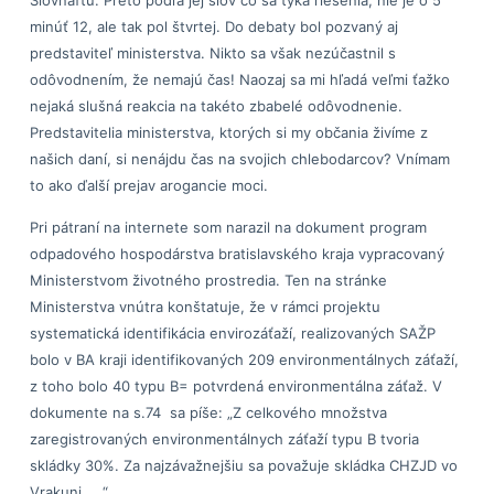
minúť 12, ale tak pol štvrtej. Do debaty bol pozvaný aj
predstaviteľ ministerstva. Nikto sa však nezúčastnil s
odôvodnením, že nemajú čas! Naozaj sa mi hľadá veľmi ťažko
nejaká slušná reakcia na takéto zbabelé odôvodnenie.
Predstavitelia ministerstva, ktorých si my občania živíme z
našich daní, si nenájdu čas na svojich chlebodarcov? Vnímam
to ako ďalší prejav arogancie moci.
Pri pátraní na internete som narazil na dokument program
odpadového hospodárstva bratislavského kraja vypracovaný
Ministerstvom životného prostredia. Ten na stránke
Ministerstva vnútra konštatuje, že v rámci projektu
systematická identifikácia envirozáťaží, realizovaných SAŽP
bolo v BA kraji identifikovaných 209 environmentálnych záťaží,
z toho bolo 40 typu B= potvrdená environmentálna záťaž. V
dokumente na s.74 sa píše: „Z celkového množstva
zaregistrovaných environmentálnych záťaží typu B tvoria
skládky 30%. Za najzávažnejšiu sa považuje skládka CHZJD vo
Vrakuni. …“