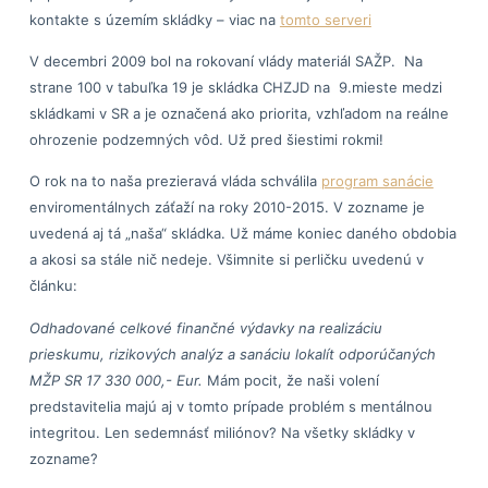
kontakte s územím skládky – viac na
tomto serveri
V decembri 2009 bol na rokovaní vlády materiál SAŽP. Na
strane 100 v tabuľka 19 je skládka CHZJD na 9.mieste medzi
skládkami v SR a je označená ako priorita, vzhľadom na reálne
ohrozenie podzemných vôd. Už pred šiestimi rokmi!
O rok na to naša prezieravá vláda schválila
program sanácie
enviromentálnych záťaží na roky 2010-2015. V zozname je
uvedená aj tá „naša“ skládka. Už máme koniec daného obdobia
a akosi sa stále nič nedeje. Všimnite si perličku uvedenú v
článku:
Odhadované celkové finančné výdavky na realizáciu
prieskumu, rizikových analýz a sanáciu lokalít odporúčaných
MŽP SR 17 330 000,- Eur.
Mám pocit, že naši volení
predstavitelia majú aj v tomto prípade problém s mentálnou
integritou. Len sedemnásť miliónov? Na všetky skládky v
zozname?