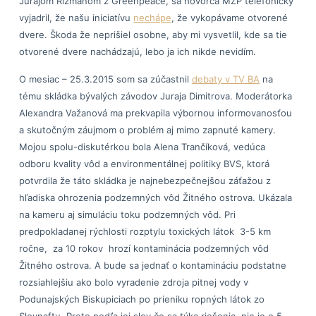
Jurajom Rizmanom z Greenpeace, sa hovorca MŽP telefonicky
vyjadril, že našu iniciatívu
nechápe
, že vykopávame otvorené
dvere. Škoda že neprišiel osobne, aby mi vysvetlil, kde sa tie
otvorené dvere nachádzajú, lebo ja ich nikde nevidím.
O mesiac – 25.3.2015 som sa zúčastnil
debaty v TV BA
na
tému skládka bývalých závodov Juraja Dimitrova. Moderátorka
Alexandra Važanová ma prekvapila výbornou informovanosťou
a skutočným záujmom o problém aj mimo zapnuté kamery.
Mojou spolu-diskutérkou bola Alena Trančíková, vedúca
odboru kvality vôd a environmentálnej politiky BVS, ktorá
potvrdila že táto skládka je najnebezpečnejšou záťažou z
hľadiska ohrozenia podzemných vôd Žitného ostrova. Ukázala
na kameru aj simuláciu toku podzemných vôd. Pri
predpokladanej rýchlosti rozptylu toxických látok 3-5 km
ročne, za 10 rokov hrozí kontaminácia podzemných vôd
Žitného ostrova. A bude sa jednať o kontamináciu podstatne
rozsiahlejšiu ako bolo vyradenie zdroja pitnej vody v
Podunajských Biskupiciach po prieniku ropných látok zo
Slovnaftu. Preto podľa jej slov čo sa týka riešenia, nie je o 5