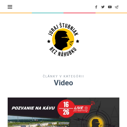
Juraj
Štubniak
ČLÁNKY V KATEGÓRII
Video