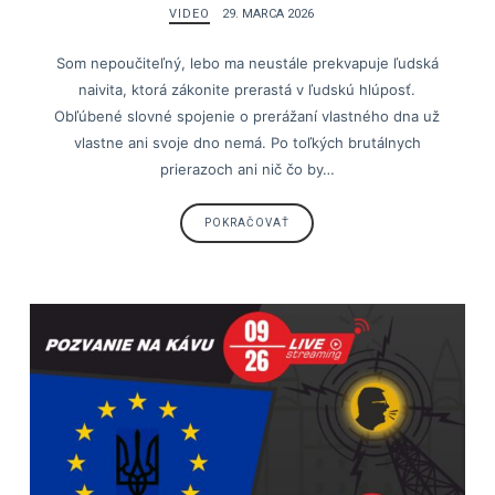
VIDEO
29. MARCA 2026
Som nepoučiteľný, lebo ma neustále prekvapuje ľudská
naivita, ktorá zákonite prerastá v ľudskú hlúposť.
Obľúbené slovné spojenie o prerážaní vlastného dna už
vlastne ani svoje dno nemá. Po toľkých brutálnych
prierazoch ani nič čo by…
POKRAČOVAŤ