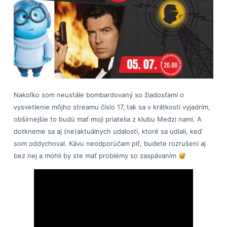
Nakoľko som neustále bombardovaný so žiadosťami o
vysvetlenie môjho streamu číslo 17, tak sa v krátkosti vyjadrím,
obšírnejšie to budú mať moji priatelia z klubu Medzi nami. A
dotkneme sa aj (ne)aktuálnych udalostí, ktoré sa udiali, keď
som oddychoval. Kávu neodporúčam piť, budete rozrušení aj
bez nej a mohli by ste mať problémy so zaspávaním