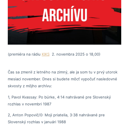
(premiéra na rádiu
KIKS
2. novembra 2025 o 18,00)
Čas sa zmenil z letného na zimný, ale ja som tu v prvý utorok
mesiaci november. Dnes si budete môcť vypočuť nasledovné
skvosty z môjho archívu:
1, Pavol Kvassay: Po búrke, 4:14 nahrávané pre Slovenský
rozhlas v novembri 1987
2, Anton Popovič/0: Moji priatelia, 3:38 nahrávané pre
Slovenský rozhlas v januári 1988