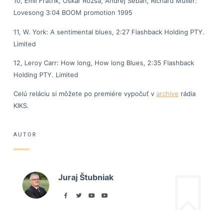
10, Emil Frátrik, Oskar Rózsa, Andrej Šeban, Richard Muller:
Lovesong 3:04 BOOM promotion 1995
11, W. York: A sentimental blues, 2:27 Flashback Holding PTY.
Limited
12, Leroy Carr: How long, How long Blues, 2:35 Flashback
Holding PTY. Limited
Celú reláciu si môžete po premiére vypočuť v
archíve
rádia
KIKS.
AUTOR
Juraj Štubniak