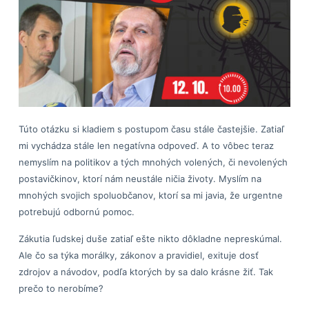
Túto otázku si kladiem s postupom času stále častejšie. Zatiaľ
mi vychádza stále len negatívna odpoveď. A to vôbec teraz
nemyslím na politikov a tých mnohých volených, či nevolených
postavičkinov, ktorí nám neustále ničia životy. Myslím na
mnohých svojich spoluobčanov, ktorí sa mi javia, že urgentne
potrebujú odbornú pomoc.
Zákutia ľudskej duše zatiaľ ešte nikto dôkladne nepreskúmal.
Ale čo sa týka morálky, zákonov a pravidiel, exituje dosť
zdrojov a návodov, podľa ktorých by sa dalo krásne žiť. Tak
prečo to nerobíme?