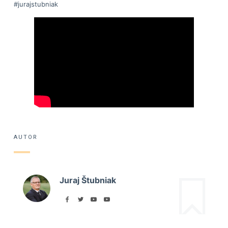
#jurajstubniak
AUTOR
Juraj Štubniak