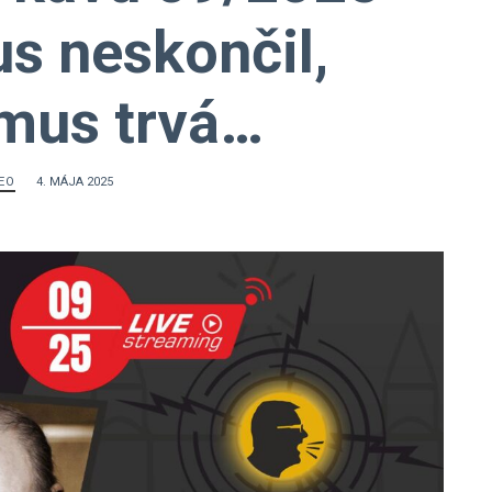
s neskončil,
mus trvá…
EO
4. MÁJA 2025