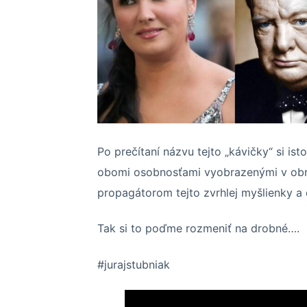
Po prečítaní názvu tejto „kávičky“ si i
obomi osobnosťami vyobrazenými v obr
propagátorom tejto zvrhlej myšlienky a 
Tak si to poďme rozmeniť na drobné….
#jurajstubniak