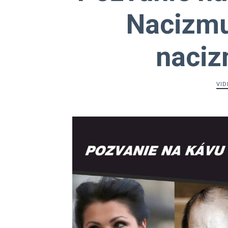
Nacizmu
naciz
VID