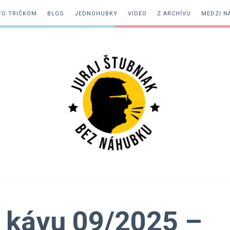
TO TRIČKOM
BLOG
JEDNOHUBKY
VIDEO
Z ARCHÍVU
MEDZI N
Juraj
Štubniak
 kávu 09/2025 –