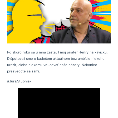
Po skoro roku sa u mňa zastavil môj priateľ Henry na kávičku.
Dišputovali sme o kadečom aktuálnom bez ambície niekoho
uraziť, alebo niekomu vnucovať naše názory. Nakoniec
presvedčte sa sami.
#JurajStubniak