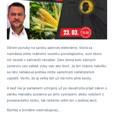
Okrem ponuky na správu jadrovej elektrárne, ktorá sa
nachádza mimo reálneho vesmíru ponúkajúceho, som skoro
nič veselé v zahraničí nenašiel. Zato doma bolo silených
úsmevov cez zaťaté zuby viac ako dosť. Je len otázne nakoľko
sa táto nátlaková politika môže samotným natláčateľom
vyplatiť. Verím, že aj veľký šéf už má toho plné kecky.
A keď nie je parlament schopný už po desaťročia prijať zákon o
zániku mandátu poslanca po jeho vystúpení, alebo vylúčení z
poslaneckého klubu, tak riešenie vidím len v jedinej akcii.
Rýchlej a brutálne odstrašujúcej…