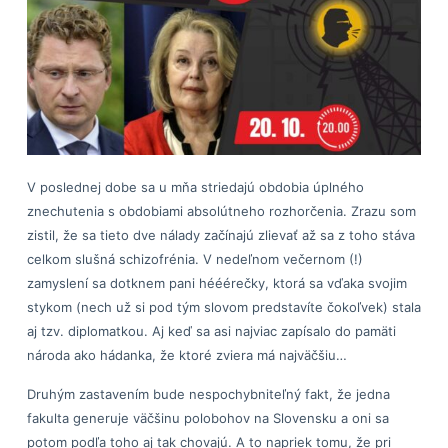
V poslednej dobe sa u mňa striedajú obdobia úplného
znechutenia s obdobiami absolútneho rozhorčenia. Zrazu som
zistil, že sa tieto dve nálady začínajú zlievať až sa z toho stáva
celkom slušná schizofrénia. V nedeľnom večernom (!)
zamyslení sa dotknem pani hééérečky, ktorá sa vďaka svojim
stykom (nech už si pod tým slovom predstavíte čokoľvek) stala
aj tzv. diplomatkou. Aj keď sa asi najviac zapísalo do pamäti
národa ako hádanka, že ktoré zviera má najväčšiu…
Druhým zastavením bude nespochybniteľný fakt, že jedna
fakulta generuje väčšinu polobohov na Slovensku a oni sa
potom podľa toho aj tak chovajú. A to napriek tomu, že pri