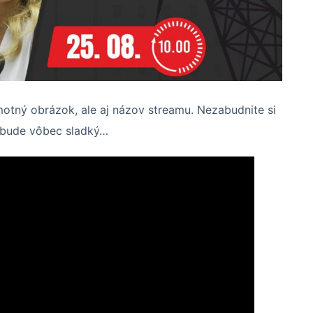
tný obrázok, ale aj názov streamu. Nezabudnite si
nebude vôbec sladký…