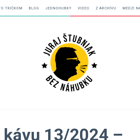
TO TRIČKOM
BLOG
JEDNOHUBKY
VIDEO
Z ARCHÍVU
MEDZI N
Juraj
Štubniak
 kávu 13/2024 –