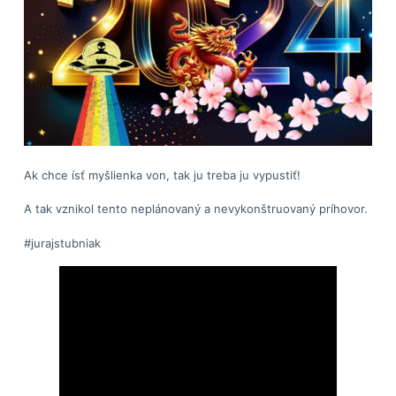
Ak chce ísť myšlienka von, tak ju treba ju vypustiť!
A tak vznikol tento neplánovaný a nevykonštruovaný príhovor.
#jurajstubniak