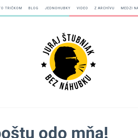
TO TRIČKOM
BLOG
JEDNOHUBKY
VIDEO
Z ARCHÍVU
MEDZI N
Juraj
Štubniak
poštu odo mňa!