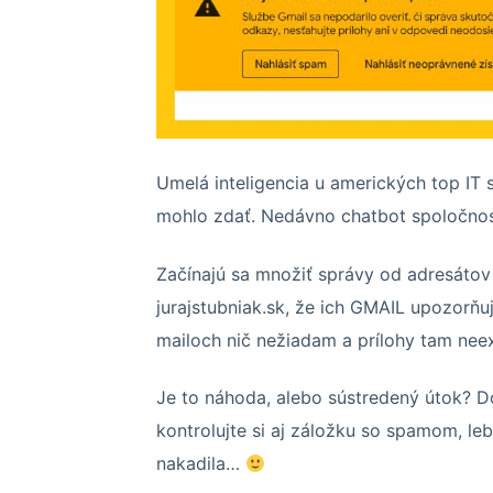
Umelá inteligencia u amerických top IT s
mohlo zdať. Nedávno chatbot spoločnost
Začínajú sa množiť správy od adresátov
jurajstubniak.sk, že ich GMAIL upozorňu
mailoch nič nežiadam a prílohy tam neex
Je to náhoda, alebo sústredený útok? D
kontrolujte si aj záložku so spamom, leb
nakadila…