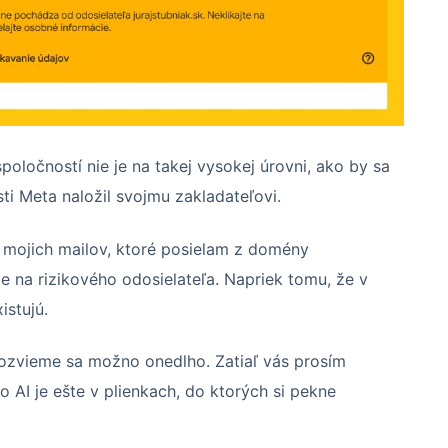
poločností nie je na takej vysokej úrovni, ako by sa
i Meta naložil svojmu zakladateľovi.
 mojich mailov, ktoré posielam z domény
je na rizikového odosielateľa. Napriek tomu, že v
istujú.
ozvieme sa možno onedlho. Zatiaľ vás prosím
o AI je ešte v plienkach, do ktorých si pekne