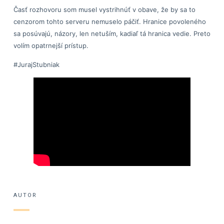
Časť rozhovoru som musel vystrihnúť v obave, že by sa to
cenzorom tohto serveru nemuselo páčiť. Hranice povoleného
sa posúvajú, názory, len netuším, kadiaľ tá hranica vedie. Preto
volím opatrnejší prístup.
#JurajStubniak
AUTOR