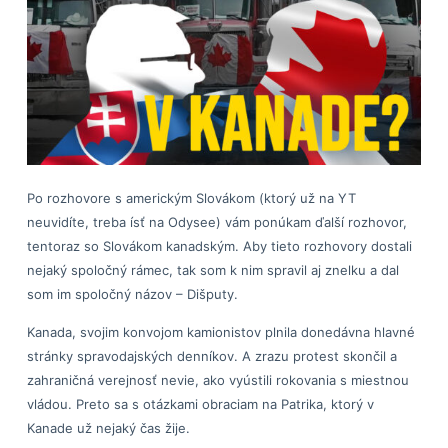
Po rozhovore s americkým Slovákom (ktorý už na YT
neuvidíte, treba ísť na Odysee) vám ponúkam ďalší rozhovor,
tentoraz so Slovákom kanadským. Aby tieto rozhovory dostali
nejaký spoločný rámec, tak som k nim spravil aj znelku a dal
som im spoločný názov – Dišputy.
Kanada, svojim konvojom kamionistov plnila donedávna hlavné
stránky spravodajských denníkov. A zrazu protest skončil a
zahraničná verejnosť nevie, ako vyústili rokovania s miestnou
vládou. Preto sa s otázkami obraciam na Patrika, ktorý v
Kanade už nejaký čas žije.