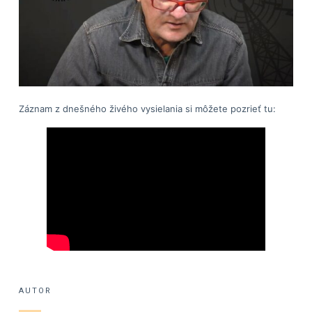
Záznam z dnešného živého vysielania si môžete pozrieť tu:
AUTOR