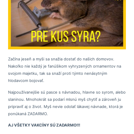
Začína jeseň a myši sa snažia dostať do našich domovov.
Nakoľko nie každý je fanúšikom vyhryzených ornamentov na
svojom majetku, tak sa snaží proti týmto nenásytným
hlodavcom bojovať.
Najpoužívanejšie sú pasce s návnadou, hlavne so syrom, alebo
slaninou. Mnohokrát sa podarí mlsnú myš chytiť a zároveň ju
pripraviť aj o život. Myš nevie odolať lákavej návnade, ktorá je
ponúkaná ZADARMO.
AJ VŠETKY VAKCÍNY SÚ ZADARMO!!!