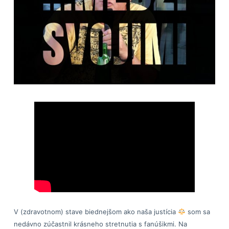
V (zdravotnom) stave biednejšom ako naša justícia
som sa
nedávno zúčastnil krásneho stretnutia s fanúšikmi. Na