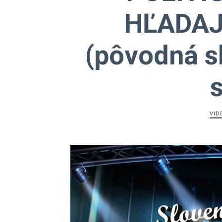
HĽADAJ
(pôvodná sl
VID