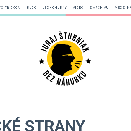
TO TRIČKOM
BLOG
JEDNOHUBKY
VIDEO
Z ARCHÍVU
MEDZI N
Juraj
Štubniak
CKÉ STRANY