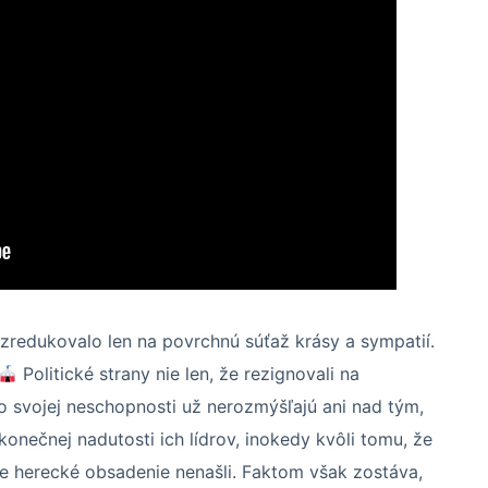
a zredukovalo len na povrchnú súťaž krásy a sympatií.
Politické strany nie len, že rezignovali na
o svojej neschopnosti už nerozmýšľajú ani nad tým,
onečnej nadutosti ich lídrov, inokedy kvôli tomu, že
šie herecké obsadenie nenašli. Faktom však zostáva,