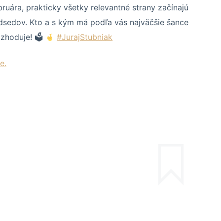
uára, prakticky všetky relevantné strany začínajú
dsedov. Kto a s kým má podľa vás najväčšie šance
ozhoduje! 🗳
#JurajStubniak
e.