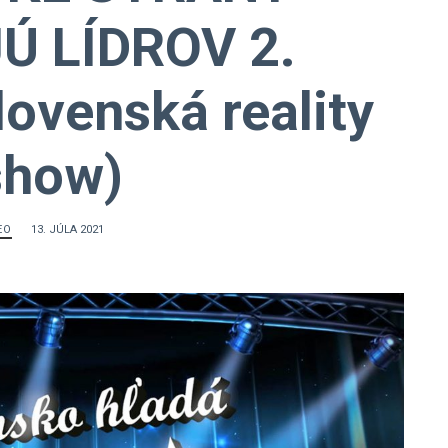
Ú LÍDROV 2.
ovenská reality
show)
EO
13. JÚLA 2021