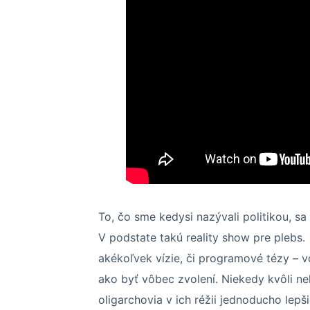
To, čo sme kedysi nazývali politikou, s
V podstate takú reality show pre plebs.
akékoľvek vízie, či programové tézy – v
ako byť vôbec zvolení. Niekedy kvôli nek
oligarchovia v ich réžii jednoducho lep