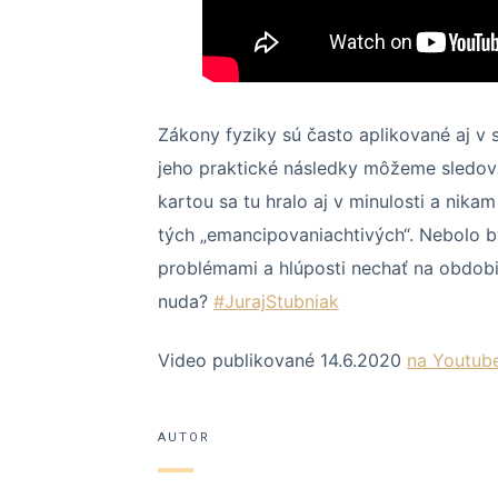
Zákony fyziky sú často aplikované aj v 
jeho praktické následky môžeme sledov
kartou sa tu hralo aj v minulosti a nika
tých „emancipovaniachtivých“. Nebolo b
problémami a hlúposti nechať na obdobie
nuda?
#JurajStubniak
Video publikované 14.6.2020
na Youtube
AUTOR