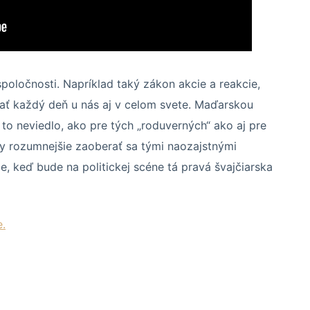
spoločnosti. Napríklad taký zákon akcie a reakcie,
ať každý deň u nás aj v celom svete. Maďarskou
m to neviedlo, ako pre tých „roduverných“ ako aj pre
y rozumnejšie zaoberať sa tými naozajstnými
, keď bude na politickej scéne tá pravá švajčiarska
.