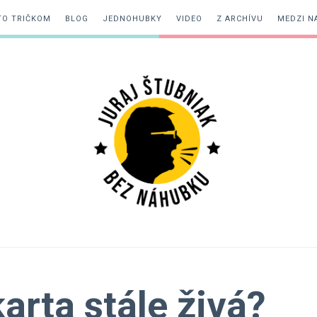
TO TRIČKOM
BLOG
JEDNOHUBKY
VIDEO
Z ARCHÍVU
MEDZI N
Juraj
Štubniak
rta stále živá?