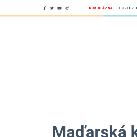
ROK BLÁZNA
POVEDZ 
Maďarská ka