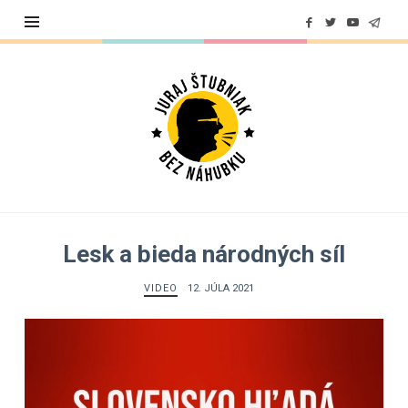
Juraj
Štubniak
Lesk a bieda národných síl
VIDEO
12. JÚLA 2021