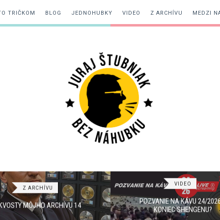
TO TRIČKOM
BLOG
JEDNOHUBKY
VIDEO
Z ARCHÍVU
MEDZI N
Juraj
Štubniak
VIDEO
Z ARCHÍVU
POZVANIE NA KÁVU 24/2026
KVOSTY MÔJHO ARCHÍVU 14
KONIEC SHENGENU?