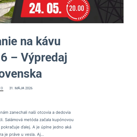
nie na kávu
6 – Výpredaj
lovenska
EO
31. MÁJA 2026
 nám zanechali naši otcovia a dedovia
li. Salámová metóda začala kupónovou
 pokračuje ďalej. A je úplne jedno aká
ra je práve u vesla. Aj…