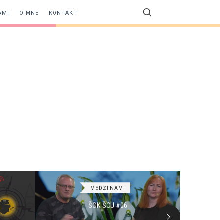
AMI
O MNE
KONTAKT
MEDZI NAMI
POZ
 –
ŠOK ŠOU #06