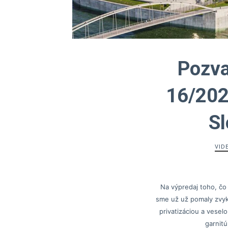
Pozva
16/202
S
VID
Na výpredaj toho, čo
sme už už pomaly zvyk
privatizáciou a veselo
garnitú