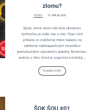
zlomu?
VIDEO
10. MÁJA 2026
Správ, ktoré okolo nás letia závratnou
rýchlosťou je stále viac a viac. Popri nich
pribúda vo zväčšenej miere balastu na
zahltenie málokapacitných mozočkov
jednoduchších obyvateľov planéty Slovensko.
Jednou z tém, ktorá je urgentná a kritická,…
POKRAČOVAŤ
ŠOK ŠOU #01