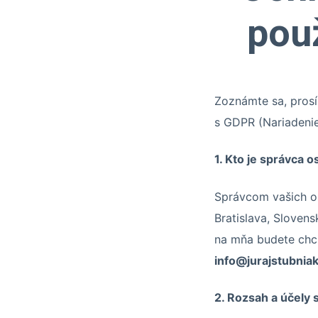
pou
Zoznámte sa, prosí
s GDPR (Nariadeni
1. Kto je správca 
Správcom vašich os
Bratislava, Slovens
na mňa budete chci
info@jurajstubniak
2. Rozsah a účely