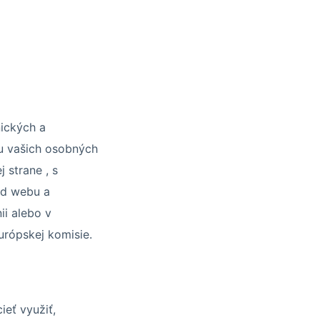
ických a
iu vašich osobných
 strane , s
od webu a
i alebo v
urópskej komisie.
ieť využiť,