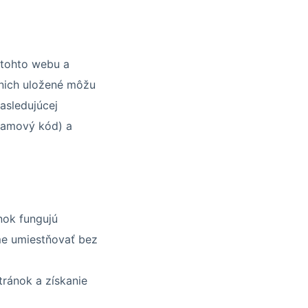
 tohto webu a
 nich uložené môžu
nasledujúcej
gramový kód) a
nok fungujú
me umiestňovať bez
ránok a získanie