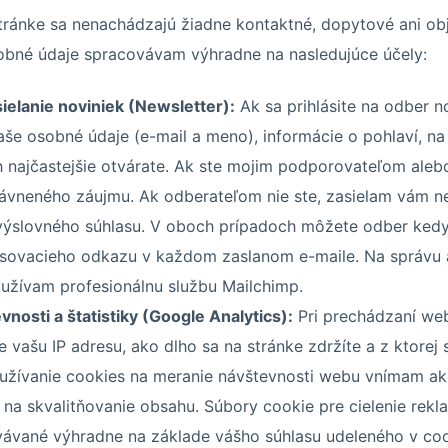
tránke sa nenachádzajú žiadne kontaktné, dopytové ani o
obné údaje spracovávam výhradne na nasledujúce účely:
ielanie noviniek (Newsletter):
Ak sa prihlásite na odber no
e osobné údaje (e-mail a meno), informácie o pohlaví, na 
h najčastejšie otvárate. Ak ste mojim podporovateľom ale
ávneného záujmu. Ak odberateľom nie ste, zasielam vám ne
výslovného súhlasu. V oboch prípadoch môžete odber kedy
asovacieho odkazu v každom zaslanom e-maile. Na správu a
užívam profesionálnu službu Mailchimp.
nosti a štatistiky (Google Analytics):
Pri prechádzaní we
ašu IP adresu, ako dlho sa na stránke zdržíte a z ktorej 
oužívanie cookies na meranie návštevnosti webu vnímam ak
na skvalitňovanie obsahu. Súbory cookie pre cielenie rek
ávané výhradne na základe vášho súhlasu udeleného v cook