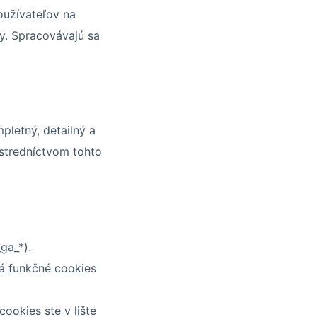
oužívateľov na
y. Spracovávajú sa
pletný, detailný a
stredníctvom tohto
ga_*).
á funkčné cookies
ookies ste v lište