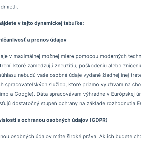
dmietli.
ájdete v tejto dynamickej tabuľke:
mlčanlivosť a prenos údajov
aje v maximálnej možnej miere pomocou moderných techn
rení, ktoré zamedzujú zneužitiu, poškodeniu alebo zničen
úhlasu nebudú vaše osobné údaje vydané žiadnej inej tretej
h spracovateľských služieb, ktoré priamo využívam na ch
imp a Google). Dáta spracovávam výhradne v Európskej úni
aisťujú dostatočný stupeň ochrany na základe rozhodnutia E
úvislosti s ochranou osobných údajov (GDPR)
ranou osobných údajov máte široké práva. Ak ich budete chc