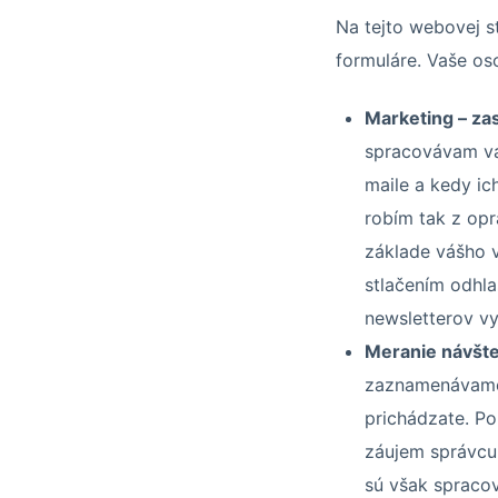
Na tejto webovej s
formuláre. Vaše os
Marketing – zas
spracovávam vaš
maile a kedy ic
robím tak z opr
základe vášho 
stlačením odhl
newsletterov vy
Meranie návštev
zaznamenávame v
prichádzate. P
záujem správcu 
sú však spracov