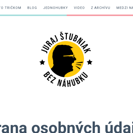
TO TRIČKOM
BLOG
JEDNOHUBKY
VIDEO
Z ARCHÍVU
MEDZI N
Juraj
Štubniak
ana osobných úda