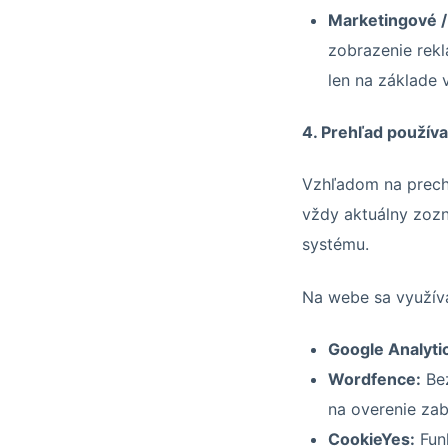
Marketingové /
zobrazenie rekl
len na základe 
4. Prehľad použív
Vzhľadom na prech
vždy aktuálny zoz
systému.
Na webe sa využíva
Google Analyti
Wordfence:
Bez
na overenie zab
CookieYes:
Funk