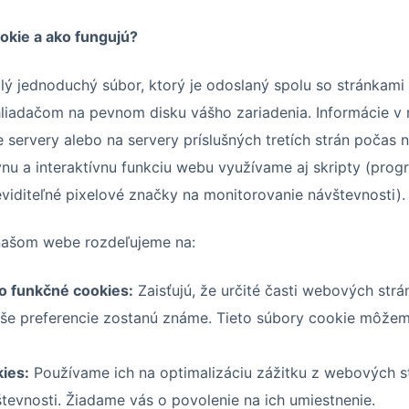
okie a ako fungujú?
lý jednoduchý súbor, ktorý je odoslaný spolu so stránkami
liadačom na pevnom disku vášho zariadenia. Informácie v
 servery alebo na servery príslušných tretích strán počas 
vnu a interaktívnu funkciu webu využívame aj skripty (pro
iditeľné pixelové značky na monitorovanie návštevnosti).
našom webe rozdeľujeme na:
o funkčné cookies:
Zaisťujú, že určité časti webových strá
aše preferencie zostanú známe. Tieto súbory cookie môže
kies:
Používame ich na optimalizáciu zážitku z webových st
tevnosti. Žiadame vás o povolenie na ich umiestnenie.