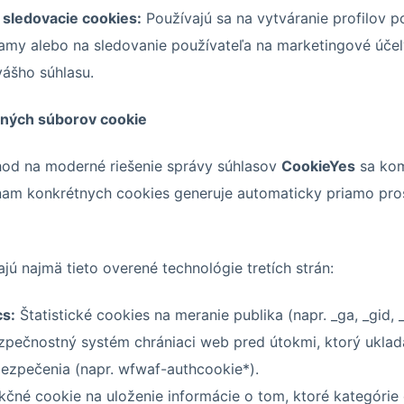
 sledovacie cookies:
Používajú sa na vytváranie profilov p
amy alebo na sledovanie používateľa na marketingové účel
vášho súhlasu.
aných súborov cookie
od na moderné riešenie správy súhlasov
CookieYes
sa kom
nam konkrétnych cookies generuje automaticky priamo pro
jú najmä tieto overené technológie tretích strán:
cs:
Štatistické cookies na meranie publika (napr. _ga, _gid, _
pečnostný systém chrániaci web pred útokmi, ktorý uklad
ezpečenia (napr. wfwaf-authcookie*).
čné cookie na uloženie informácie o tom, ktoré kategórie c