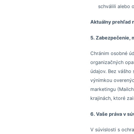
schválili alebo o
Aktuálny prehľad n
5. Zabezpečenie, 
Chránim osobné úd
organizačných opat
údajov. Bez vášho s
výnimkou overenýc
marketingu (Mailch
krajinách, ktoré z
6. Vaše práva v s
V súvislosti s och