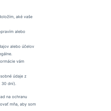
doložím, aké vaše
opravím alebo
ajov alebo účelov
egálne.
nformácie vám
sobné údaje z
 30 dní).
rad na ochranu
movať mňa, aby som