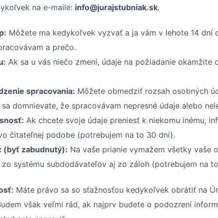
ykoľvek na e-maile:
info@jurajstubniak.sk
.
p:
Môžete ma kedykoľvek vyzvať a ja vám v lehote 14 dní 
pracovávam a prečo.
u:
Ak sa u vás niečo zmení, údaje na požiadanie okamžite 
zenie spracovania:
Môžete obmedziť rozsah osobných úd
 sa domnievate, že spracovávam nepresné údaje alebo nel
snosť:
Ak chcete svoje údaje preniesť k niekomu inému, i
o čitateľnej podobe (potrebujem na to 30 dní).
 (byť zabudnutý):
Na vaše prianie vymažem všetky vaše o
zo systému subdodávateľov aj zo záloh (potrebujem na to
osť:
Máte právo sa so sťažnosťou kedykoľvek obrátiť na Ú
Budem však veľmi rád, ak najprv budete o podozrení infor