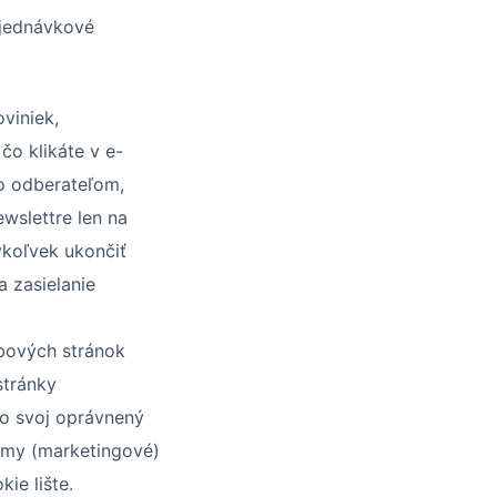
bjednávkové
viniek,
čo klikáte v e-
bo odberateľom,
wslettre len na
koľvek ukončiť
 zasielanie
bových stránok
stránky
o svoj oprávnený
lamy (marketingové)
ie lište.